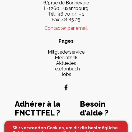
63, rue de Bonnevoie
L-1260 Luxembourg
Tél.: 48 70 44 – 1
Fax: 48 85 25
Contacter par email
Pages
Mitgliederservice
Mediathek
Aktuelles
Telefonbuch
Jobs
Adhérer à la
Besoin
FNCTTFEL ?
d’aide ?
Souscrire maintenant
Contactez-nous
Wir verwenden Cookies, um dir die bestmögliche