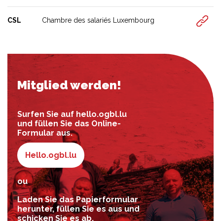
CSL
Chambre des salariés Luxembourg
Mitglied werden!
Surfen Sie auf hello.ogbl.lu
und füllen Sie das Online-
Formular aus.
Hello.ogbl.lu
ou
Laden Sie das Papierformular
herunter, füllen Sie es aus und
schicken Sie es ab.