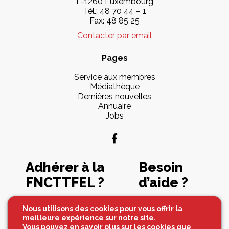
L-1260 Luxembourg
Tél.:
48 70 44 – 1
Fax: 48 85 25
Contacter par email
Pages
Service aux membres
Médiathèque
Dernières nouvelles
Annuaire
Jobs
Adhérer à la
Besoin
FNCTTFEL ?
d’aide ?
Souscrire maintenant
Contactez-nous
Nous utilisons des cookies pour vous offrir la
meilleure expérience sur notre site.
Vous pouvez en savoir plus sur les cookies que