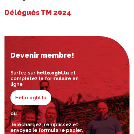
Délégués TM 2024
Devenir membre!
Surfez sur
hello.ogbl.lu
et
complétez le formulaire en
ligne
Hello.ogbl.lu
ou
Téléchargez, remplissez et
envoyez le formulaire papier.