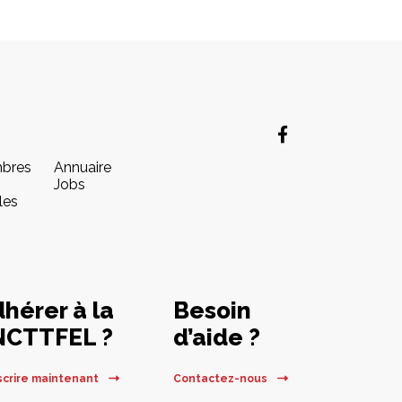
mbres
Annuaire
Jobs
les
hérer à la
Besoin
NCTTFEL ?
d’aide ?
scrire maintenant
Contactez-nous