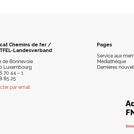
cat Chemins de fer /
Pages
TFEL-Landesverband
Service aux me
ue de Bonnevoie
Médiathèque
0 Luxembourg
Dernières nouvel
8 70 44 – 1
48 85 25
cter par email
Ad
F
Sou