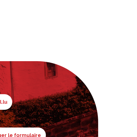
l.lu
er le formulaire