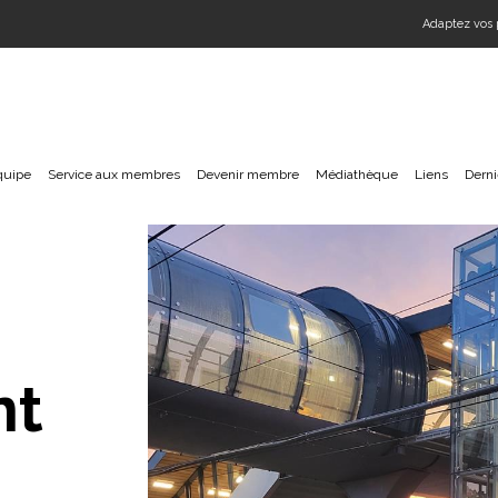
Adaptez vos 
quipe
Service aux membres
Devenir membre
Médiathèque
Liens
Derni
nt