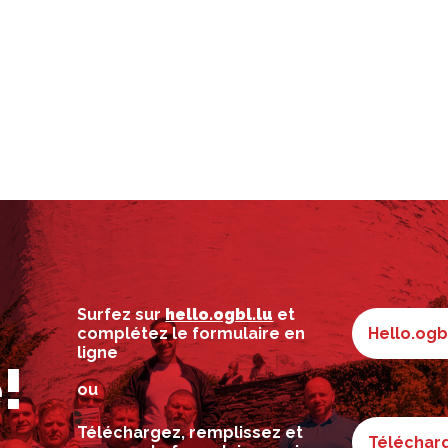
Surfez sur
hello.ogbl.lu
et
complétez le formulaire en
Hello.ogb
ligne
!
ou
Téléchargez, remplissez et
Télécharg