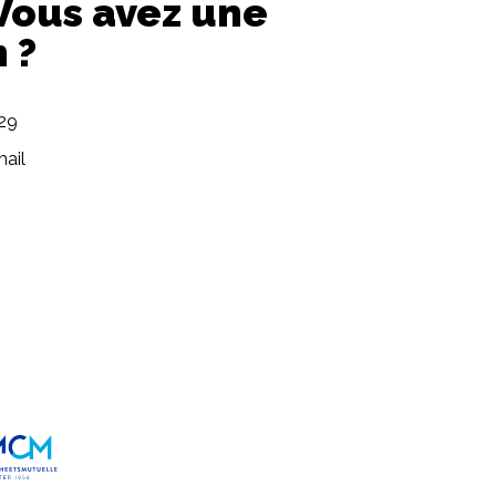
 Vous avez une
 ?
729
ail