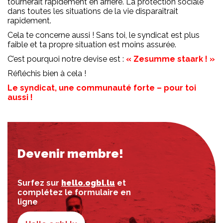
tournerait rapidement en arrière. La protection sociale
dans toutes les situations de la vie disparaîtrait
rapidement.
Cela te concerne aussi ! Sans toi, le syndicat est plus
faible et ta propre situation est moins assurée.
C’est pourquoi notre devise est :
« Zesumme staark ! »
Réfléchis bien à cela !
Le syndicat, une communauté forte – pour toi
aussi !
Devenir membre!
Surfez sur
hello.ogbl.lu
et
complétez le formulaire en
ligne