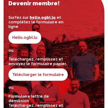
Devenir membre!
Surfez sur
hello.ogbl.lu
et
complétez le formulaire en
ligne
Hello.ogbl.lu
ou
Téléchargez, remplissez et
envoyez le formulaire papier.
Télécharger le formulaire
ou
Formulaire lettre de
démission
Téléchargez, remplissez et