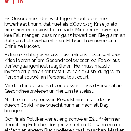
Eis Gesondheet, den wichtegen Atout, deen mer
iwwerhaapt hunn, dat huet eis d’Covid-19 Krise jo elo
erëm richteg bewosst gemaach. Mir däerfen awer op
kee Fall mengen, dass mir ganz iwwert den Bierg sinn an
dat ganzt elo verharmlosen. Et brauch en nëmmen no
China ze kucken.
Extrem wichteg awer ass, dass mir aus dëser sanitärer
Krise léieren an am Gesondheetswiesen op Feeler aus
der Vergaangenheet reagéieren. Hei muss massiv
investéiert ginn an d’Infrastruktur an d’Ausbildung vum
Personal souwéi an Personal tout court.
Mir däerfen op kee Fall zouloossen, dass d’Personal am
Gesondheetswiesen un hier Limite stéisst.
Nach eemol e groussen Respekt hinnen all, déi eis
duerch Covid Krise bruecht hunn an nach all Dag
bréngen.
Och fir eis Politiker war et eng schwéier Zäit, fir ëmmer
déi richteg Entscheedungen ze treffen. Do kann een net
einfach an engem Buch noliesen, wat maachen. Masken