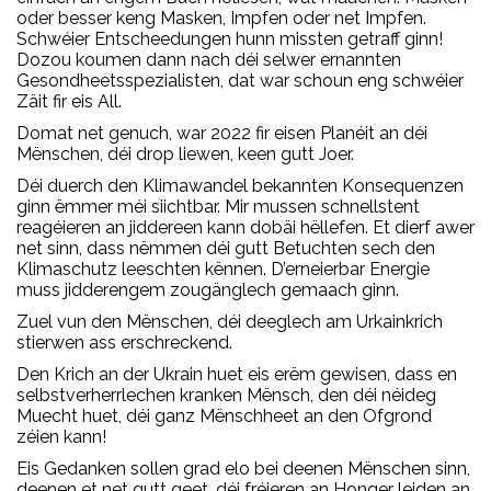
oder besser keng Masken, Impfen oder net Impfen.
Schwéier Entscheedungen hunn missten getraff ginn!
Dozou koumen dann nach déi selwer ernannten
Gesondheetsspezialisten, dat war schoun eng schwéier
Zäit fir eis All.
Domat net genuch, war 2022 fir eisen Planéit an déi
Mënschen, déi drop liewen, keen gutt Joer.
Déi duerch den Klimawandel bekannten Konsequenzen
ginn ëmmer méi siichtbar. Mir mussen schnellstent
reagéieren an jiddereen kann dobäi hëllefen. Et dierf awer
net sinn, dass nëmmen déi gutt Betuchten sech den
Klimaschutz leeschten kënnen. D’erneierbar Energie
muss jidderengem zougänglech gemaach ginn.
Zuel vun den Mënschen, déi deeglech am Urkainkrich
stierwen ass erschreckend.
Den Krich an der Ukrain huet eis erëm gewisen, dass en
selbstverherrlechen kranken Mënsch, den déi néideg
Muecht huet, déi ganz Mënschheet an den Ofgrond
zéien kann!
Eis Gedanken sollen grad elo bei deenen Mënschen sinn,
deenen et net gutt geet, déi fréieren an Honger leiden an