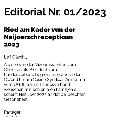
Editorial Nr. 01/2023
Ried am Kader vun der
Neijoerschreceptioun
2023
Léif Gäscht,
Als een vun den Vizepresidenten vum
OGBL an als President vum
Landesverband begréissen ech iech den
Owend hei am Casino Syndical. Am Numm
vum OGBL a vum Landesverband
wënschen mir Iech an ären Familljen e
schéint Neit Joer 2023 an dat bei beschter
Gesondheet.
Partager :