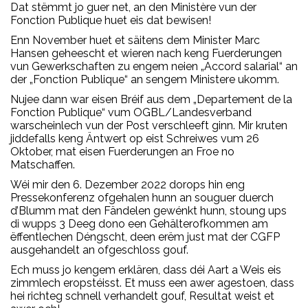
Dat stëmmt jo guer net, an den Ministère vun der
Fonction Publique huet eis dat bewisen!
Enn November huet et säitens dem Minister Marc
Hansen geheescht et wieren nach keng Fuerderungen
vun Gewerkschaften zu engem neien „Accord salarial“ an
der „Fonction Publique“ an sengem Ministere ukomm.
Nujee dann war eisen Bréif aus dem „Departement de la
Fonction Publique“ vum OGBL/Landesverband
warscheinlech vun der Post verschleeft ginn. Mir kruten
jiddefalls keng Äntwert op eist Schreiwes vum 26
Oktober, mat eisen Fuerderungen an Froe no
Matschaffen.
Wéi mir den 6. Dezember 2022 dorops hin eng
Pressekonferenz ofgehalen hunn an souguer duerch
d’Blumm mat den Fändelen gewénkt hunn, stoung ups
di wupps 3 Deeg dono een Gehälterofkommen am
ëffentlechen Déngscht, deen erëm just mat der CGFP
ausgehandelt an ofgeschloss gouf.
Ech muss jo kengem erklären, dass déi Aart a Weis eis
zimmlech eropstéisst. Et muss een awer agestoen, dass
hei richteg schnell verhandelt gouf, Resultat weist et