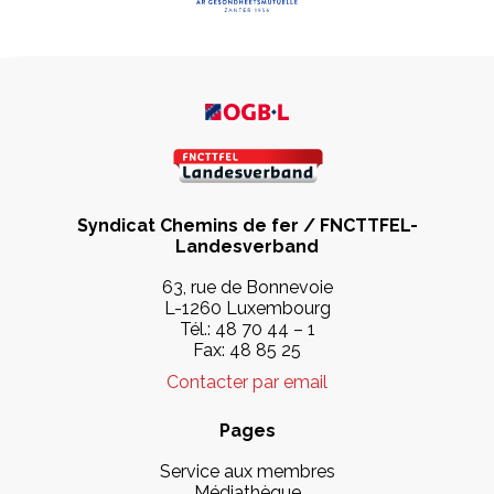
Syndicat Chemins de fer / FNCTTFEL-
Landesverband
63, rue de Bonnevoie
L-1260 Luxembourg
Tél.:
48 70 44 – 1
Fax: 48 85 25
Contacter par email
Pages
Service aux membres
Médiathèque