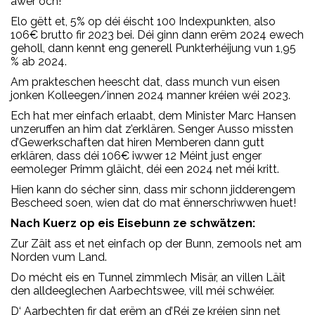
awer och!
Elo gëtt et, 5% op déi éischt 100 Indexpunkten, also
106€ brutto fir 2023 bei. Déi ginn dann erëm 2024 ewech
geholl, dann kennt eng generell Punkterhéijung vun 1,95
% ab 2024.
Am prakteschen heescht dat, dass munch vun eisen
jonken Kolleegen/innen 2024 manner kréien wéi 2023.
Ech hat mer einfach erlaabt, dem Minister Marc Hansen
unzeruffen an him dat z’erklären. Senger Ausso missten
d’Gewerkschaften dat hiren Memberen dann gutt
erklären, dass déi 106€ iwwer 12 Méint just enger
eemoleger Primm gläicht, déi een 2024 net méi kritt.
Hien kann do sécher sinn, dass mir schonn jidderengem
Bescheed soen, wien dat do mat ënnerschriwwen huet!
Nach Kuerz op eis Eisebunn ze schwätzen:
Zur Zäit ass et net einfach op der Bunn, zemools net am
Norden vum Land.
Do mécht eis en Tunnel zimmlech Misär, an villen Läit
den alldeeglechen Aarbechtswee, vill méi schwéier.
D‘ Aarbechten fir dat erëm an d’Réi ze kréien sinn net