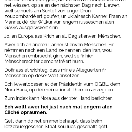
net wëssen, op se an den nächsten Dag nach Liewen,
well se nuets am Schlof vun enger Dron
zoubombardéiert goufen, un ukrainesch Kanner, Fraen an
Männer, déi der Willkür vun engem russeschen alen
GAGA ausgeliwwert sinn.
Jo, an Europa ass Krich an all Dag stierwen Mënschen.
Awer och an aneren Länner stierwen Mënschen. Fir
nëmmen nach een Land ze nennen, den Iran, wou
Mënschen ëmbruecht ginn, well se fir hier
Mënscherechter demonstréiert hunn.
Dofir ass et wichteg, dass mir eis Alleguerten fir
Mënschen op dëser Welt ansetzen.
Ech iwwerloossen et der Präsidentin vum OGBL, dem
Nora Back, op déi méi national Themen anzegoen.
Zum Index kann Nora aus der 1ter Hand beriichten.
Ech wollt awer hei just nach mat engem alen
Cliché opraumen.
Gëtt dann do net ëmmer behaapt, dass beim
lëtzebuergeschen Staat sou lues geschafft gëtt.