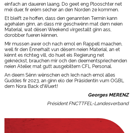
einfach an daueren laang. Do geet eng Plooschter net
méi duer, fir erëm sécher an den Norden ze kommen.
Et bleift ze hoffen, dass den genannten Termin kann
agehalen ginn, an dass mir geschwënn mat dem neien
Material, wat dësen Weekend virgestallt ginn ass,
dorobber fueren kënnen.
Mir mussen awer och nach emol en Rappell maachen,
well fir den Ënnerhalt vun dësem neien Material, an et
kënnt es richteg vill, do huet eis Regierung net
geknéckst, brauchen mir och den deementspriechenden
neien Atelier, mat gutt ausgebiltem CFL Personal.
An deem Sënn wënschen ech Iech nach emol alles
Guddes fir 2023, an ginn elo der Präsidentin vum OGBL
dem Nora Back d’Wuert!
Georges MERENZ
Président FNCTTFEL-Landesverband