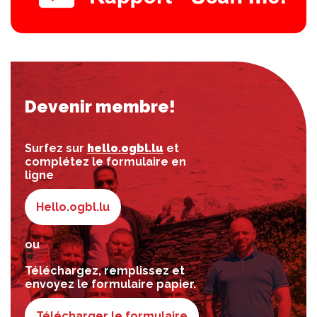
Devenir membre!
Surfez sur
hello.ogbl.lu
et
complétez le formulaire en
ligne
Hello.ogbl.lu
ou
Téléchargez, remplissez et
envoyez le formulaire papier.
Télécharger le formulaire