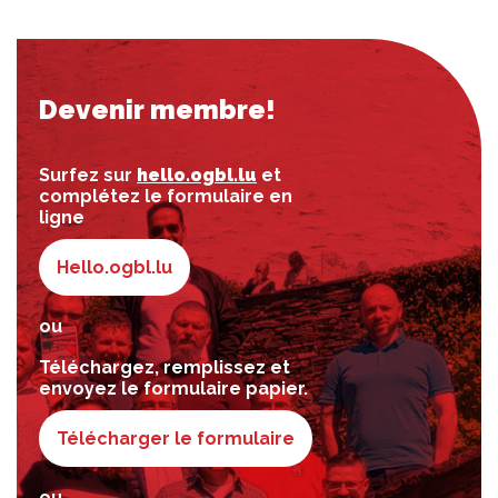
Devenir membre!
Surfez sur
hello.ogbl.lu
et
complétez le formulaire en
ligne
Hello.ogbl.lu
ou
Téléchargez, remplissez et
envoyez le formulaire papier.
Télécharger le formulaire
ou