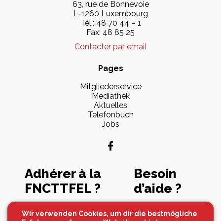
63, rue de Bonnevoie
L-1260 Luxembourg
Tél.: 48 70 44 – 1
Fax: 48 85 25
Contacter par email
Pages
Mitgliederservice
Mediathek
Aktuelles
Telefonbuch
Jobs
Adhérer à la
Besoin
FNCTTFEL ?
d’aide ?
Souscrire maintenant
Contactez-nous
Wir verwenden Cookies, um dir die bestmögliche