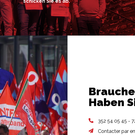
schicken Sie es ab.
Brauchen
Haben Si
352 54 05 45 - 
Contacter par em