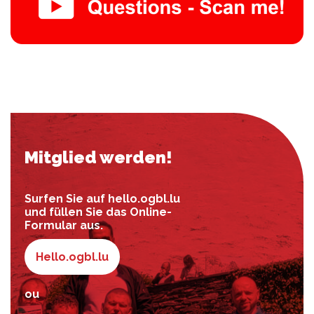
Mitglied werden!
Surfen Sie auf hello.ogbl.lu
und füllen Sie das Online-
Formular aus.
Hello.ogbl.lu
ou