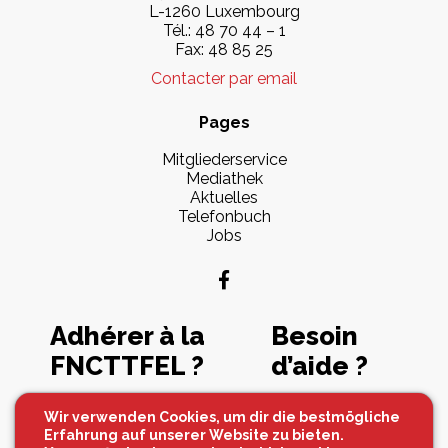
L-1260 Luxembourg
Tél.: 48 70 44 – 1
Fax: 48 85 25
Contacter par email
Pages
Mitgliederservice
Mediathek
Aktuelles
Telefonbuch
Jobs
Adhérer à la
Besoin
FNCTTFEL ?
d’aide ?
Souscrire maintenant
Contactez-nous
Wir verwenden Cookies, um dir die bestmögliche
Erfahrung auf unserer Website zu bieten.