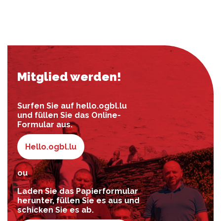
Mitglied werden!
Surfen Sie auf hello.ogbl.lu
und füllen Sie das Online-
Formular aus.
Hello.ogbl.lu
ou
Laden Sie das Papierformular
herunter, füllen Sie es aus und
schicken Sie es ab.