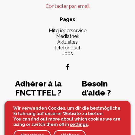
Contacter par email
Pages
Mitgliederservice
Mediathek
Aktuelles
Telefonbuch
Jobs
Adhérer à la
Besoin
FNCTTFEL ?
d’aide ?
Souscrire maintenant
Contactez-nous
Wir verwenden Cookies, um dir die bestmögliche
Erfahrung auf unserer Website zu bieten.
You can find out more about which cookies we are
using or switch them off in
settings
.