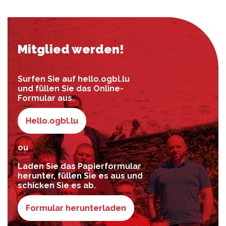
Mitglied werden!
Surfen Sie auf hello.ogbl.lu
und füllen Sie das Online-
Formular aus.
Hello.ogbl.lu
ou
Laden Sie das Papierformular
herunter, füllen Sie es aus und
schicken Sie es ab.
Formular herunterladen