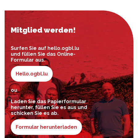
Mitglied werden!
Surfen Sie auf hello.ogbl.lu
und füllen Sie das Online-
Formular aus.
Hello.ogbl.lu
ou
Laden Sie das Papierformular
herunter, füllen Sie es aus und
schicken Sie es ab.
Formular herunterladen