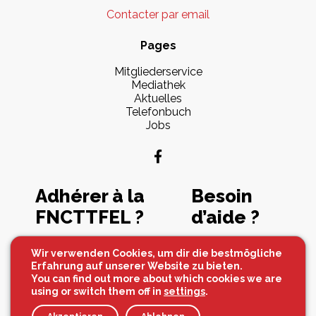
Contacter par email
Pages
Mitgliederservice
Mediathek
Aktuelles
Telefonbuch
Jobs
Adhérer à la
Besoin
FNCTTFEL ?
d’aide ?
Souscrire maintenant
Contactez-nous
Wir verwenden Cookies, um dir die bestmögliche
Erfahrung auf unserer Website zu bieten.
You can find out more about which cookies we are
using or switch them off in
settings
.