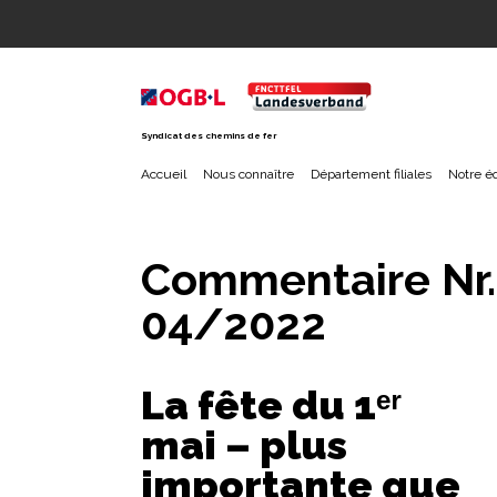
Aller
Aller
Aller
au
au
au
menu
contenu
pied
principal
de
page
Syndicat des chemins de fer
Accueil
Nous connaître
Département filiales
Notre é
Commentaire Nr.
04/2022
La fête du 1ᵉʳ
mai – plus
importante que