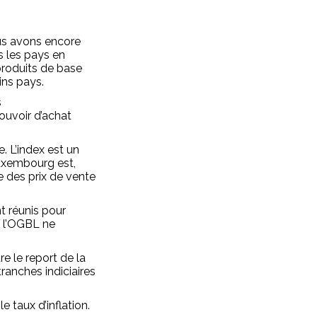
ous avons encore
s les pays en
produits de base
ins pays.
s
ouvoir d’achat
e. L’index est un
Luxembourg est,
e des prix de vente
t réunis pour
, l’OGBL ne
e le report de la
tranches indiciaires
e taux d’inflation.