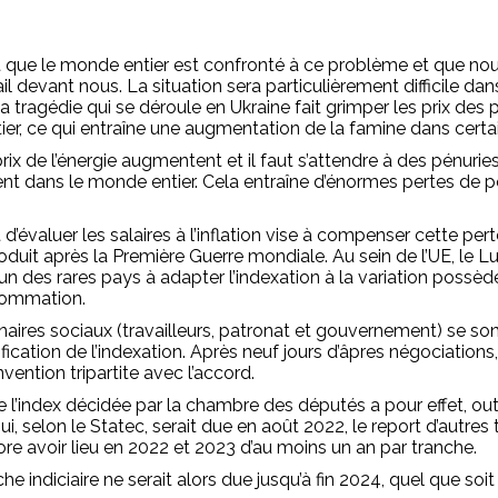
est que le monde entier est confronté à ce problème et que n
l devant nous. La situation sera particulièrement difficile dan
tragédie qui se déroule en Ukraine fait grimper les prix des 
er, ce qui entraîne une augmentation de la famine dans certa
ix de l’énergie augmentent et il faut s’attendre à des pénurie
t dans le monde entier. Cela entraîne d’énormes pertes de p
 d’évaluer les salaires à l’inflation vise à compenser cette pert
oduit après la Première Guerre mondiale. Au sein de l’UE, le 
’un des rares pays à adapter l’indexation à la variation possèd
sommation.
enaires sociaux (travailleurs, patronat et gouvernement) se son
ication de l’indexation. Après neuf jours d’âpres négociations
vention tripartite avec l’accord.
 l’index décidée par la chambre des députés a pour effet, outr
qui, selon le Statec, serait due en août 2022, le report d’autres 
ore avoir lieu en 2022 et 2023 d’au moins un an par tranche.
e indiciaire ne serait alors due jusqu’à fin 2024, quel que soit l