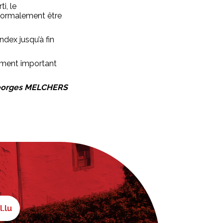
i, le
 normalement être
dex jusqu’à fin
ement important
orges MELCHERS
l.lu