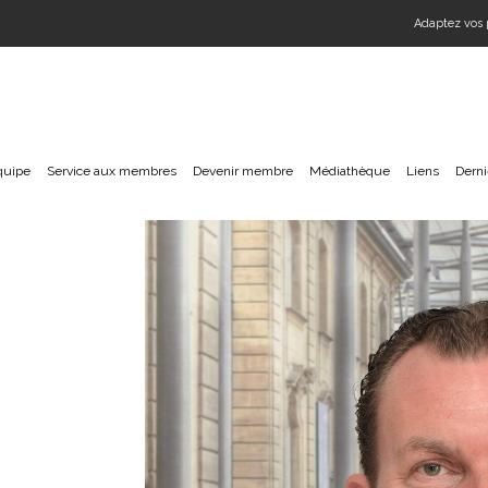
Adaptez vos 
quipe
Service aux membres
Devenir membre
Médiathèque
Liens
Derni