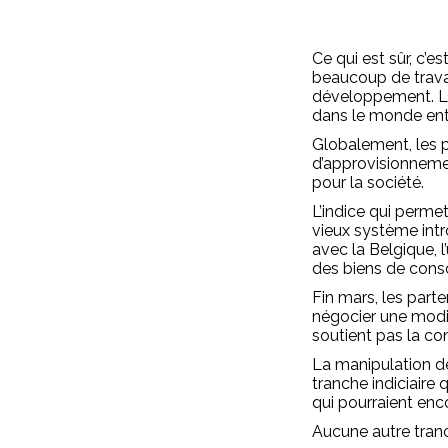
Ce qui est sûr, c’
beaucoup de travai
développement. La 
dans le monde enti
Globalement, les pr
d’approvisionnemen
pour la société.
L’indice qui permet
vieux système intr
avec la Belgique, l
des biens de con
Fin mars, les part
négocier une modif
soutient pas la con
La manipulation de
tranche indiciaire 
qui pourraient enc
Aucune autre tranch