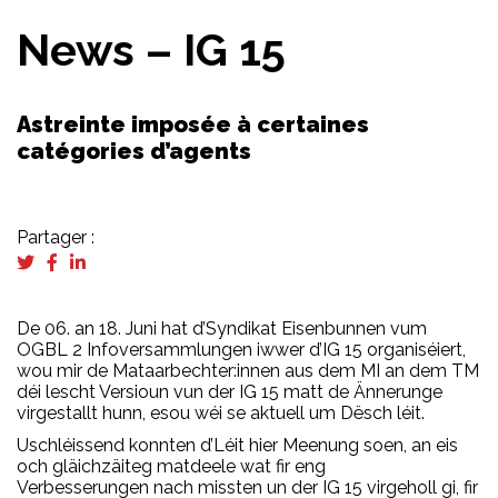
News – IG 15
Astreinte imposée à certaines
catégories d’agents
Partager :
De 06. an 18. Juni hat d’Syndikat Eisenbunnen vum
OGBL 2 Infoversammlungen iwwer d’IG 15 organiséiert,
wou mir de Mataarbechter:innen aus dem MI an dem TM
déi lescht Versioun vun der IG 15 matt de Ännerunge
virgestallt hunn, esou wéi se aktuell um Dësch léit.
Uschléissend konnten d’Léit hier Meenung soen, an eis
och gläichzäiteg matdeele wat fir eng
Verbesserungen nach missten un der IG 15 virgeholl gi, fir