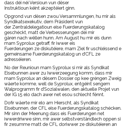
dass déi néi Versioun vun dëser
Instruktioun kéint akzeptéiert ginn.
Opgrond vun dësen zwou Versammlungen, hu mir als
Syndikatsexekutiv, dem Präsident vun
der Zentraldelegatioun eise Fuerderungskatalog
geschéckt, matt de Verbesserungen déi mir
gären nach wëllen hunn. Am August hu mir eis dunn
mam Syprolux getraff, fir iwwer eis
Fuerderungen ze diskutéiere, mam Ziel fir uschléissend e
gemeinsame Fuerderungskatalog un d’CFL ze
adresséieren.
No der Reunioun mam Syprolux si mir als Syndikat
Eisebunnen awer zu Iwwerzeegung komm, dass mir
mam Syprolux an dësem Dossier op kee gréngen Zweig
wäerte komme, well de Syprolux, entgéint sengem
Walprogramm fir d’Sozialwalen, den aktuelle Projet vun
der IG 15 elo dach awer net esou schlecht fënnt.
Dofir wäerte mir elo am Hierscht, als Syndikat
Eisebunnen, der CFL eise Fuerderungskatalog schécken.
Mir sinn der Meenung dass eis Fuerderungen net
iwwerdriwwe sinn, mir awer selbstverständlech oppen si
fir zesumme matt de CFL doriwwer ze diskutéieren an