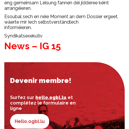
eng gemeinsam Léisung fannen déi jidderee kéint
arrangéieren.
Esoubal sech en néie Moment an dem Dossier ergeet,
wäerte mir Iech selbstverständlech
informéieren.
Syndikatsexekutiv
News – IG 15
Devenir membre!
Surfez sur
hello.ogbl.lu
et
complétez le formulaire en
ligne
Hello.ogbl.lu