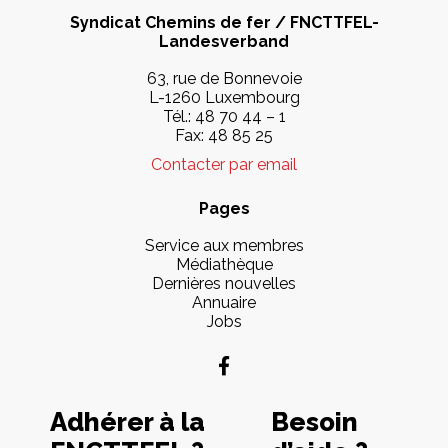
Syndicat Chemins de fer / FNCTTFEL-
Landesverband
63, rue de Bonnevoie
L-1260 Luxembourg
Tél.:
48 70 44 – 1
Fax: 48 85 25
Contacter par email
Pages
Service aux membres
Médiathèque
Dernières nouvelles
Annuaire
Jobs
Adhérer à la
Besoin