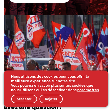
Nous utilisons des cookies pour vous offrir la
meilleure expérience sur notre site.
Vous pouvez en savoir plus sur les cookies que
nous utilisons ou les désactiver dans
paramètres
.
Vous avez besoin d’aide ? Vous
Accepter
Rejeter
avez une question ?